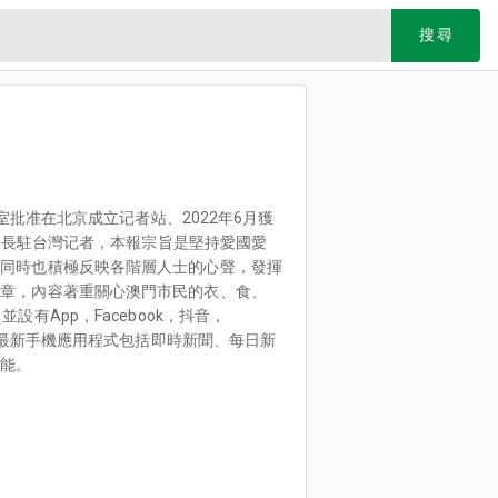
搜尋
室批准在北京成立记者站、2022年6月獲
派駐長駐台灣记者，本報宗旨是堅持愛國愛
；同時也積極反映各階層人士的心聲，發揮
報章，內容著重關心澳門市民的衣、食、
有App，Facebook，抖音，
》最新手機應用程式包括即時新聞、每日新
功能。