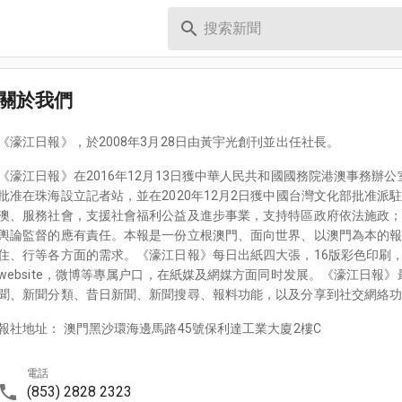
關於我們
《濠江日報》，於2008年3月28日由黃宇光創刊並出任社長。
《濠江日報》在2016年12月13日獲中華人民共和國國務院港澳事務辦公
批准在珠海設立記者站，並在2020年12月2日獲中國台灣文化部批准
澳、服務社會，支援社會福利公益及進步事業，支持特區政府依法施政
輿論監督的應有責任。本報是一份立根澳門、面向世界、以澳門為本的
住、行等各方面的需求。《濠江日報》每日出紙四大張，16版彩色印刷，並設
website，微博等專属户口，在紙媒及網媒方面同时发展。《濠江日報
聞、新聞分類、昔日新聞、新聞搜尋、報料功能，以及分享到社交網絡
報社地址：
澳門黑沙環海邊馬路45號保利達工業大廈2樓C
電話